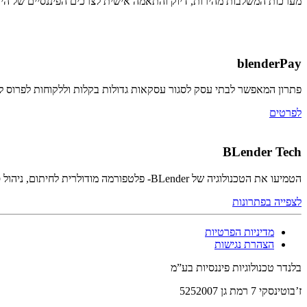
מערכות המשלבות מהירות, דיוק והתאמה אישית לצרכים הפיננסיים של היו
blenderPay
פתרון המאפשר לבתי עסק לסגור עסקאות גדולות בקלות וללקוחות לפרוס
לפרטים
BLender Tech
הטמיעו את הטכנולוגיה של BLender- פלטפורמה מודולרית לחיתום, ניהול סיכונים ומערכי אשראי ופיקדונות מקצה לקצה
לצפייה בפתרונות
מדיניות הפרטיות
הצהרת נגישות
בלנדר טכנולוגיות פיננסיות בע”מ
ז’בוטינסקי 7 רמת גן 5252007