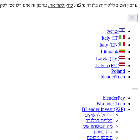
בלנדר
עדכון חשוב ללקוחות בלנדר פי2פי.
לחץ לקריאה.
עדכון זה אינו רלוונטי ללקו
-
הלוואות
ישראל
Italy (IT)
והשקעות
Italy (EN)
בין
Lithuania
Latvia (LV)
אנשים
Latvia (RU)
Poland
blenderTech
blenderPay
BLender Tech
BLender Invest (P2P)
התחל להשקיע
הלווים בבלנדר
מה הביטחון שלי
קרן בטחון
חיסכון מבוטח