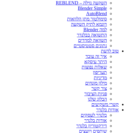
השקעה נזילה – REBLEND
Blender Simple
AutoBlend
סימולטור מתן הלוואות
דוגמא לתיק השקעה
למה Blender
התשואה בבלנדר
השוואה למדדים
נתונים סטטיסטיים
טוב לדעת
איך זה עובד
היתר עיסקא
שאלות נפוצות
תעריפון
מדיניות
מילון מונחים
צור קשר
פניות הציבור
הבלוג שלנו
קשרי משקיעים
אודות בלנדר
בלנדר לעסקים
אודות בלנדר
דירקטוריון בלנדר
שותפים ויועצים